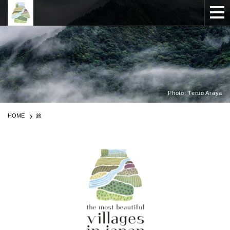
Photo: Teruo Araya
HOME
旅