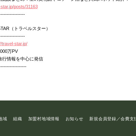
l-star.jp/posts/31163
-----------------
 STAR（トラベルスター）
-----------------
//travel-star.jp/
00万PV
旅行情報を中心に発信
------------------
地域
組織
加盟村地域情報
お知らせ
新規会員登録／会費支