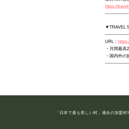
https://trave
----------------
▼TRAVEL
----------------
URL：
https:
・月間最高20
・国内外の
----------------
「日本で最も美しい村」連合の加盟村