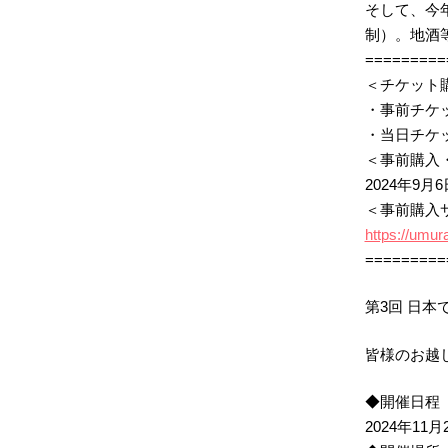
そして、今
制）。地酒
=========
＜チケット
・事前チケッ
・当日チケッ
＜事前購入
2024年9月
＜事前購入
https://umur
=========
第3回 日
皆様のお越
◆開催日程
2024年11