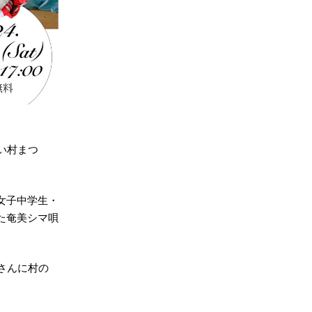
い村まつ
女子中学生・
た奄美シマ唄
さんに村の