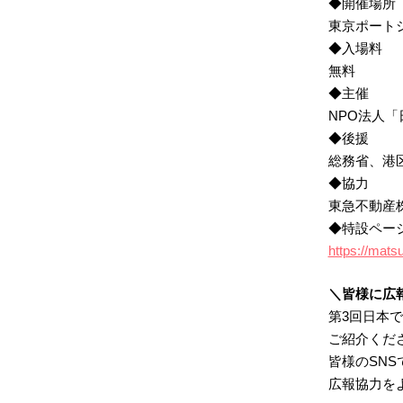
◆開催場所
東京ポート
◆入場料
無料
◆主催
NPO法人
◆後援
総務省、港
◆協力
東急不動産
◆特設ペー
https://mats
＼皆様に広
第3回日本
ご紹介くだ
皆様のSN
広報協力を