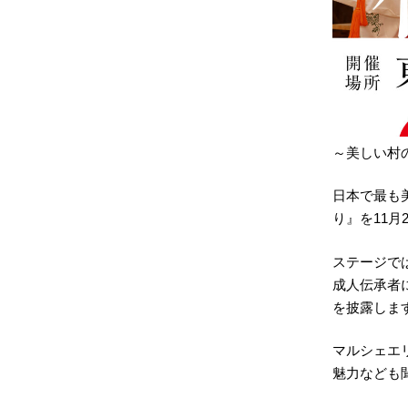
～美しい村
日本で最も
り』を11
ステージで
成人伝承者
を披露しま
マルシェエ
魅力なども