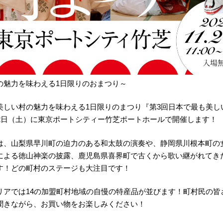
の魅力を味わえる1日限りのおまつり～
美しい村の魅力を味わえる1日限りのまつり『第3回日本で最も美し
月2日（土）に東京ポートシティー竹芝ポートホールで開催します！
は、山梨県早川町の迫力のある和太鼓の演奏や、静岡県川根本町の
による徳山神楽の披露、鹿児島県喜界町で古くから歌い継がれてき
す！どの町村のステージも大注目です！
リアでは14の加盟町村地域の自慢の特産品が並びます！町村民の皆
聞きながら、お買い物をお楽しみください！