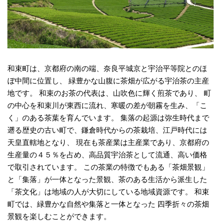
和束町は、京都府の南の端、奈良平城京と宇治平等院とのほ
ぼ中間に位置し、 緑豊かな山腹に茶畑が広がる宇治茶の主産
地です。 和束のお茶の代表は、山吹色に輝く煎茶であり、 町
の中心を和束川が東西に流れ、寒暖の差が朝霧を生み、「こ
く」のある茶葉を育んでいます。 集落の起源は弥生時代まで
遡る歴史の古い町で、鎌倉時代からの茶栽培、江戸時代には
天皇直轄地となり、 現在も茶産業は主産業であり、京都府の
生産量の４５％を占め、高品質宇治茶として流通、高い価格
で取引されています。 この茶業の特徴でもある「茶畑景観」
と「集落」が一体となった景観、茶のある生活から派生した
「茶文化」は地域の人が大切にしている地域資源です。 和束
町では、緑豊かな自然や集落と一体となった 四季折々の茶畑
景観を楽しむことができます。