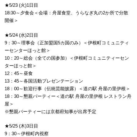
★5/23 (火)1日目
18:30～夕食会＜会場：舟屋食堂、うらなぎ丸の2か所で分散
開催＞
★5/24 (水)2日目
9：30～理事会（正加盟国5カ国のみ）＜伊根町コミュニティ
ーセンターほっと館＞
10：20～総会（全ての国参加）＜伊根町コミュニティーセン
ターほっと館＞
12：45～昼食
13：45～各国活動プレゼンテーション
18：00～歓迎行事（伝統芸能披露）＜道の駅 舟屋の里伊根＞
18：30～懇親パーティー＜道の駅 舟屋の里伊根 レストラン舟
屋＞
※懇親パーティーには京都府知事が出席予定
★5/25 (木)3日目
9：30～伊根町内視察