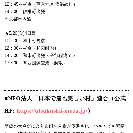
12：45～昼食（蒲入地区 漁港めし）
14：00～伊根町出発
※京都市内泊
★5/26(金)4日目
10：30～和束町視察
12：30～昼食（和束町内）
14：30～和束町出発＜全行程終了＞
17：00 関西国際空港（解散）
■NPO法人「日本で最も美しい村」連合（公式
HP:
https://utsukushii-mura.jp/
）
平成の大合併により市町村合併が促進され、小さくても素晴