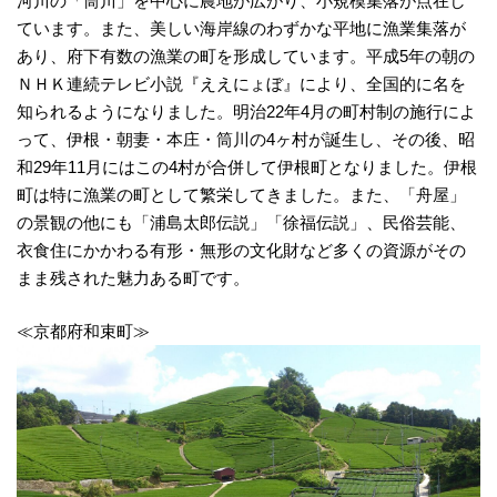
河川の「筒川」を中心に農地が広がり、小規模集落が点在し
ています。また、美しい海岸線のわずかな平地に漁業集落が
あり、府下有数の漁業の町を形成しています。平成5年の朝の
ＮＨＫ連続テレビ小説『ええにょぼ』により、全国的に名を
知られるようになりました。明治22年4月の町村制の施行によ
って、伊根・朝妻・本庄・筒川の4ヶ村が誕生し、その後、昭
和29年11月にはこの4村が合併して伊根町となりました。伊根
町は特に漁業の町として繁栄してきました。また、「舟屋」
の景観の他にも「浦島太郎伝説」「徐福伝説」、民俗芸能、
衣食住にかかわる有形・無形の文化財など多くの資源がその
まま残された魅力ある町です。
≪京都府和束町≫