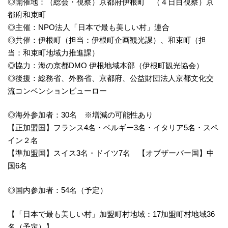
◎開催地：（総会・視察）京都府伊根町 （４日目視察）京
都府和束町
◎主催：NPO法人「日本で最も美しい村」連合
◎共催：伊根町（担当：伊根町企画観光課）、和束町（担
当：和束町地域力推進課）
◎協力：海の京都DMO 伊根地域本部（伊根町観光協会）
◎後援：総務省、外務省、京都府、公益財団法人京都文化交
流コンベンションビューロー
◎海外参加者：30名 ※増減の可能性あり
【正加盟国】フランス4名・ベルギー3名・イタリア5名・スペ
イン２名
【準加盟国】スイス3名・ドイツ7名 【オブザーバー国】中
国6名
◎国内参加者：54名（予定）
【「日本で最も美しい村」加盟町村地域：17加盟町村地域36
名（予定）】