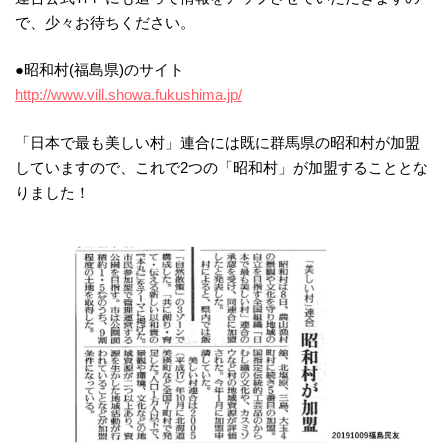
で、少々お待ちください。
●昭和村(福島県)のサイト
http://www.vill.showa.fukushima.jp/
「日本で最も美しい村」連合には既に群馬県の昭和村が加盟
していますので、これで2つの「昭和村」が加盟することとな
りました！