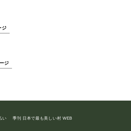
ージ
ージ
払い
季刊 日本で最も美しい村 WEB