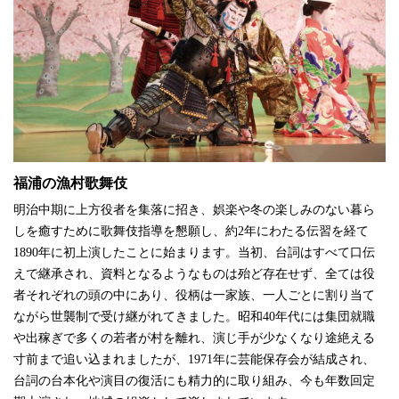
福浦の漁村歌舞伎
明治中期に上方役者を集落に招き、娯楽や冬の楽しみのない暮ら
しを癒すために歌舞伎指導を懇願し、約2年にわたる伝習を経て
1890年に初上演したことに始まります。当初、台詞はすべて口伝
えで継承され、資料となるようなものは殆ど存在せず、全ては役
者それぞれの頭の中にあり、役柄は一家族、一人ごとに割り当て
ながら世襲制で受け継がれてきました。昭和40年代には集団就職
や出稼ぎで多くの若者が村を離れ、演じ手が少なくなり途絶える
寸前まで追い込まれましたが、1971年に芸能保存会が結成され、
台詞の台本化や演目の復活にも精力的に取り組み、今も年数回定