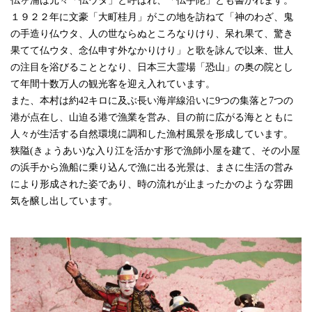
仏ヶ浦は元々「仏ウタ」と呼ばれ、「仏宇陀」とも書かれます。
１９２２年に文豪「大町桂月」がこの地を訪ねて「神のわざ、鬼
の手造り仏ウタ、人の世ならぬところなりけり、呆れ果て、驚き
果てて仏ウタ、念仏申す外なかりけり」と歌を詠んで以来、世人
の注目を浴びることとなり、日本三大霊場「恐山」の奥の院とし
て年間十数万人の観光客を迎え入れています。
また、本村は約42キロに及ぶ長い海岸線沿いに9つの集落と7つの
港が点在し、山迫る港で漁業を営み、目の前に広がる海とともに
人々が生活する自然環境に調和した漁村風景を形成しています。
狭隘(きょうあい)な入り江を活かす形で漁師小屋を建て、その小屋
の浜手から漁船に乗り込んで漁に出る光景は、まさに生活の営み
により形成された姿であり、時の流れが止まったかのような雰囲
気を醸し出しています。