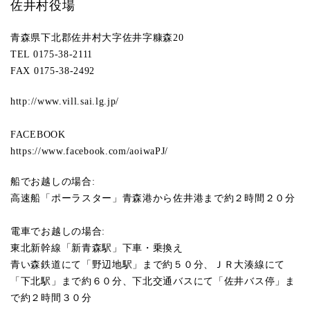
佐井村役場
青森県下北郡佐井村大字佐井字糠森20
TEL 0175-38-2111
FAX 0175-38-2492
http://www.vill.sai.lg.jp/
FACEBOOK
https://www.facebook.com/aoiwaPJ/
船でお越しの場合:
高速船「ポーラスター」青森港から佐井港まで約２時間２０分
電車でお越しの場合:
東北新幹線「新青森駅」下車・乗換え
青い森鉄道にて「野辺地駅」まで約５０分、ＪＲ大湊線にて
「下北駅」まで約６０分、下北交通バスにて「佐井バス停」ま
で約２時間３０分