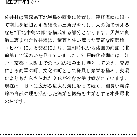
佐井村
さい
佐井村は青森県下北半島の西側に位置し、津軽海峡に沿っ
て南北を底辺とする細長い三角形をなし、人の顔で例える
なら“下北半島の顔”を構成する部分となります。天然の良
港に恵まれた佐井湊は、鬱蒼と生い茂った豊富な南部檜
（ヒバ）による交易により、室町時代から諸国の商船（北
前船）で賑わいを見せていました。江戸時代後期には、江
戸・京都・大阪までのヒバの積み出し港として栄え、交易
による商業の町、文化の町として発展し繁栄を極め、交易
によりもたらさられた文化が今なお受け継がれています。
現在は、眼下に広がる広大な海に沿って続く、細長い海岸
線の自然の理を活かした漁業と観光を生業とする本州最北
の村です。