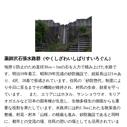
薬師沢石張水路群（やくしざわいしばりすいろぐん）
地滑り防止のため直径30㎝～1mの石を人力で積み上げた水路で
す。明治19年着工、昭和29年完成の砂防施設で、総延長は221ｍあ
り、4沢、28基で形成されています。住民の「砂防惣代」制度によ
り今日に至るまでその機能が維持され、村民の生命、財産を守っ
ています。 また、エリアにはホタル、サンショウウオ、モリア
オガエルなど日本の固有種が生息し、生物多様生の側面からも重
要な役割を果たしています。水路岸には約1.3㎞にわたる散策道の
整備、村花・村木「山桜」の植栽も進み、砂防施設であると同時
に、都市との交流の場、住民の憩いの場としても活用されていま