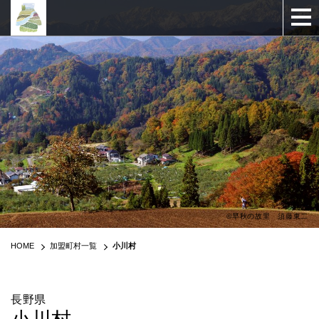
©早秋の故里 須藤東二
HOME
加盟町村一覧
小川村
長野県