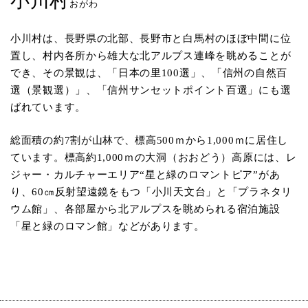
小川村
おがわ
小川村は、長野県の北部、長野市と白馬村のほぼ中間に位
置し、村内各所から雄大な北アルプス連峰を眺めることが
でき、その景観は、「日本の里100選」、「信州の自然百
選（景観選）」、「信州サンセットポイント百選」にも選
ばれています。
総面積の約7割が山林で、標高500ｍから1,000ｍに居住し
ています。標高約1,000ｍの大洞（おおどう）高原には、レ
ジャー・カルチャーエリア“星と緑のロマントピア”があ
り、60㎝反射望遠鏡をもつ「小川天文台」と「プラネタリ
ウム館」、各部屋から北アルプスを眺められる宿泊施設
「星と緑のロマン館」などがあります。