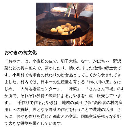
おやきの食文化
「おやき」は、小麦粉の皮で、切干大根、なす、かぼちゃ、野沢
菜などの具を包んで、蒸かしたり、焼いたりした信州の郷土食で
す。小川村でも米食の代わりの粉食品として古くから食されてき
ました。村内では、日本一の生産量を有する「㈱小川の庄」をは
じめ、「大洞地場産センター」、「味菜」、「さんさん市場」の4
か所で、それぞれ独特の製法によるおやきを生産・販売していま
す。 手作りで作るおやきは、地域の雇用（特に高齢者の村内雇
用）への貢献、具となる野菜の作付を行うことで農地の活用、さ
らに、おやき作りを通じた都市との交流、国際交流等様々な分野
で大きな役割を果たしています。