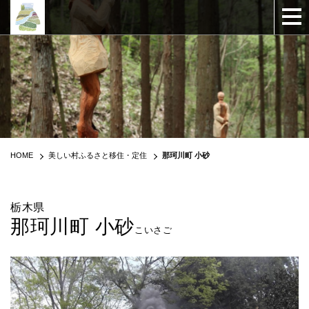
HOME
美しい村ふるさと移住・定住
那珂川町 小砂
栃木県
那珂川町 小砂
こいさご