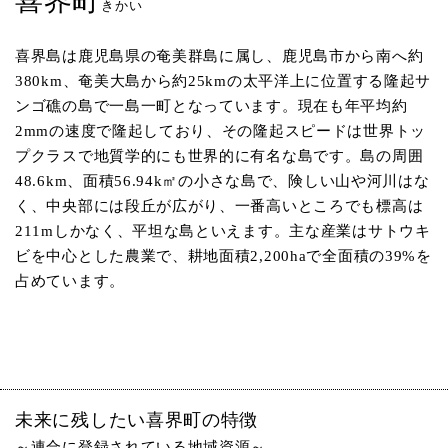
喜界町
きかい
喜界島は鹿児島県の奄美群島に属し、鹿児島市から南へ約
380km、奄美大島から約25kmの太平洋上に位置する隆起サ
ンゴ礁の島で一島一町となっています。現在も年平均約
2mmの速度で隆起しており、その隆起スピードは世界トッ
プクラスで地質学的にも世界的に有名な島です。島の周囲
48.6km、面積56.94k㎡の小さな島で、険しい山や河川はな
く、中央部には段丘が広がり、一番高いところでも標高は
211mしかなく、平坦な島といえます。主な産業はサトウキ
ビを中心とした農業で、耕地面積2,200haで全面積の39%を
占めています。
未来に残したい喜界町の特徴
～連合に登録されている地域資源～