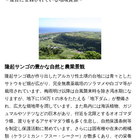
隆起サンゴの豊かな自然と農業景観
隆起サンゴ礁が作り出したアルカリ性土壌の台地には青々とした
サトウキビ畑が広がり、完全無農薬栽培のソラマメや白ゴマ等が
栽培されています。梅雨明け以降は台風襲来時を除き渇水期にな
りますが、地下に150万ｔの水をたたえる「地下ダム」が整備さ
れ、広大な畑地帯を潤しています。また島内には海浜植物、ガジ
ュマルやソテツなどの巨木があり、付近を北限とするオオゴマダ
ラ蝶、渡りをするアサギマダラ蝶も多く生息し、自然保護条例等
を制定し保護活動に努めています。さらには固有種や在来の柑橘
類（ケラジミカン・フスー・シークー）が数多くあり、その栄養