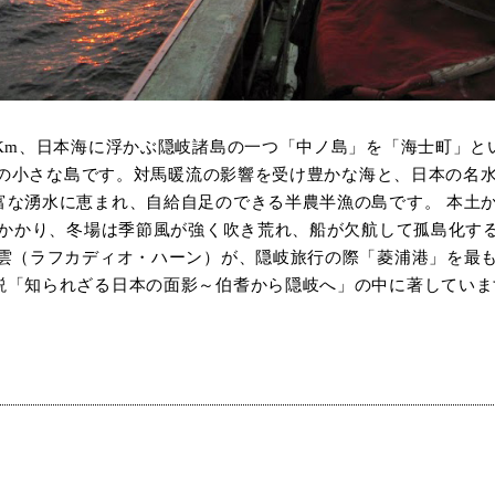
Km、日本海に浮かぶ隠岐諸島の一つ「中ノ島」を「海士町」といい
１町の小さな島です。対馬暖流の影響を受け豊かな海と、日本の名
富な湧水に恵まれ、自給自足のできる半農半漁の島です。 本土
時間かかり、冬場は季節風が強く吹き荒れ、船が欠航して孤島化す
八雲（ラフカディオ・ハーン）が、隠岐旅行の際「菱浦港」を最
説「知られざる日本の面影～伯耆から隠岐へ」の中に著していま