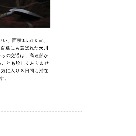
、面積33.51ｋ㎡、
水百選にも選ばれた天川
からの交通は、高速船か
ることも珍しくありませ
も気に入り８日間も滞在
す。