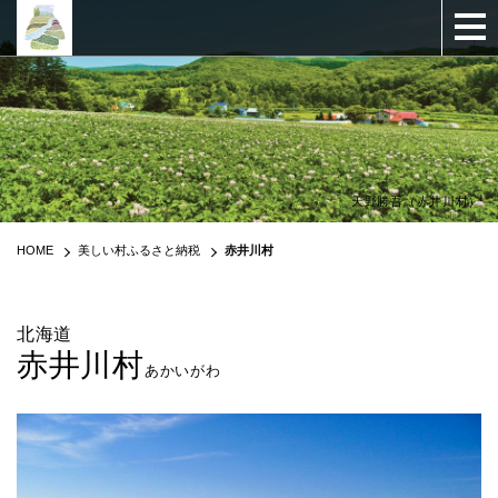
天野勝吾（赤井川村）
HOME
美しい村ふるさと納税
赤井川村
北海道
赤井川村
あかいがわ