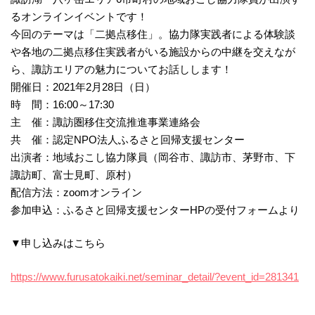
るオンラインイベントです！
今回のテーマは「二拠点移住」。協力隊実践者による体験談
や各地の二拠点移住実践者がいる施設からの中継を交えなが
ら、諏訪エリアの魅力についてお話しします！
開催日：2021年2月28日（日）
時 間：16:00～17:30
主 催：諏訪圏移住交流推進事業連絡会
共 催：認定NPO法人ふるさと回帰支援センター
出演者：地域おこし協力隊員（岡谷市、諏訪市、茅野市、下
諏訪町、富士見町、原村）
配信方法：zoomオンライン
参加申込：ふるさと回帰支援センターHPの受付フォームより
▼申し込みはこちら
https://www.furusatokaiki.net/seminar_detail/?event_id=281341