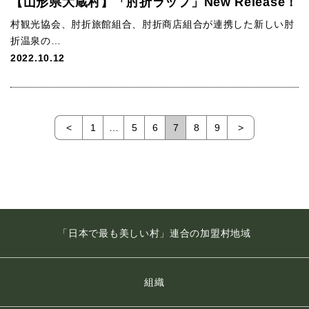
【山形県大蔵村】「肘折ラップ」New Release！
村観光協会、肘折旅館組合、肘折商店組合が連携した新しい肘
折温泉の…
2022.10.12
<
1
…
5
6
7
8
9
>
「日本で最も美しい村」連合の加盟村地域
組織