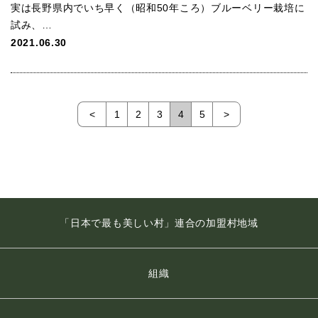
実は長野県内でいち早く（昭和50年ころ）ブルーベリー栽培に
試み、…
2021.06.30
<
1
2
3
4
5
>
「日本で最も美しい村」連合の加盟村地域
組織