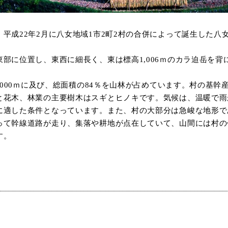
平成22年2月に八女地域1市2町2村の合併によって誕生した八
部に位置し、東西に細長く、東は標高1,006ｍのカラ迫岳を背
1,000ｍに及び、総面積の84％を山林が占めています。村の基
と花木、林業の主要樹木はスギとヒノキです。気候は、温暖で雨
に適した条件となっています。また、村の大部分は急峻な地形で
って幹線道路が走り、集落や耕地が点在していて、山間には村の
す。