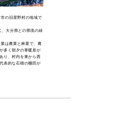
女市の旧星野村の地域で
に、大分県との県境の緑
幹産業は農業と林業で、農
が多く朝夕の寒暖差が
あり、村内を東から西
代表的な石積の棚田が